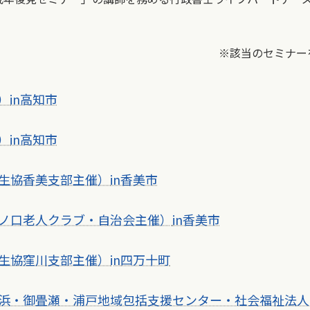
！
※該当のセミナー
）
in高知市
）
in高知市
生協香美支部主催）
in香美市
ノ口老人クラブ・自治会主催）
in香美市
生協窪川支部主催）
in
四万十町
浜・御畳瀬・浦戸地域包括支援センター・社会福祉法人C