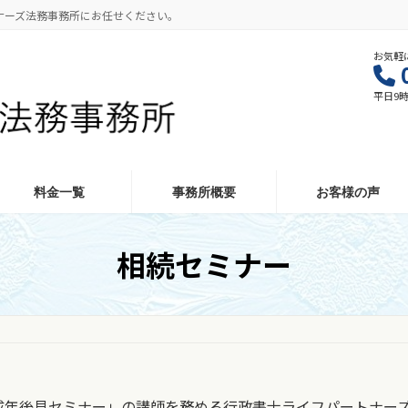
ナーズ法務事務所にお任せください。
お気軽
平日9時
料金一覧
事務所概要
お客様の声
相続セミナー
成年後見セミナー」の講師を務める行政書士ライフパートナー