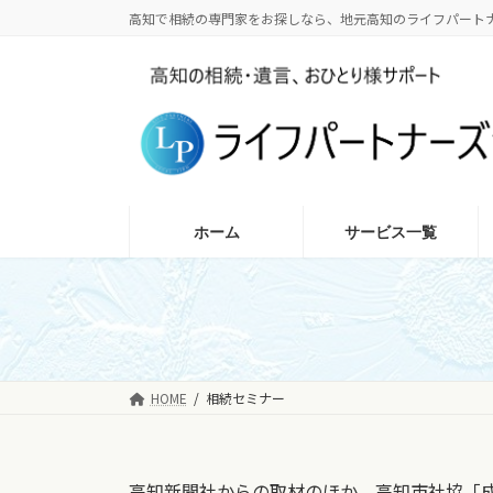
コ
ナ
高知で相続の専門家をお探しなら、地元高知のライフパート
ン
ビ
テ
ゲ
ン
ー
ツ
シ
へ
ョ
ス
ン
キ
に
ッ
移
ホーム
サービス一覧
プ
動
HOME
相続セミナー
高知新聞社からの取材のほか、高知市社協「