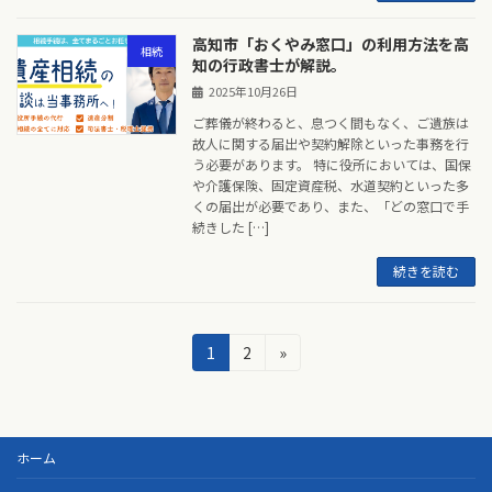
高知市「おくやみ窓口」の利用方法を高
相続
知の行政書士が解説。
2025年10月26日
ご葬儀が終わると、息つく間もなく、ご遺族は
故人に関する届出や契約解除といった事務を行
う必要があります。 特に役所においては、国保
や介護保険、固定資産税、水道契約といった多
くの届出が必要であり、また、「どの窓口で手
続きした […]
続きを読む
投
固
固
1
2
»
定
定
稿
ペ
ペ
の
ー
ー
ジ
ジ
ペ
ホーム